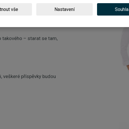
tnout vše
Nastavení
Souhla
na dlani.
 takového – starat se tam,
, veškeré příspěvky budou