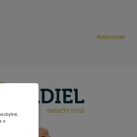
Archiv novinek
nezbytné,
e s