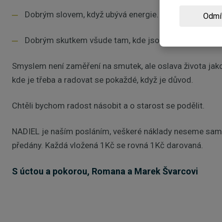
Dobrým slovem, když ubývá energie.
Odmí
Dobrým skutkem všude tam, kde jsou lidé se srdcem 
Smyslem není zaměření na smutek, ale oslava života jako
kde je třeba a radovat se pokaždé, když je důvod.
Chtěli bychom radost násobit a o starost se podělit.
NADIEL je naším posláním, veškeré náklady neseme sami
předány. Každá vložená 1Kč se rovná 1Kč darovaná.
S úctou a pokorou, Romana a Marek Švarcovi