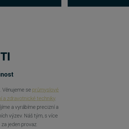
TI
čnost
io. Věnujeme se
průmyslové
ní a zdravotnické techniky
.
íjíme a vyrábíme precizní a
ích výzev. Náš tým, s více
ne za jeden provaz.