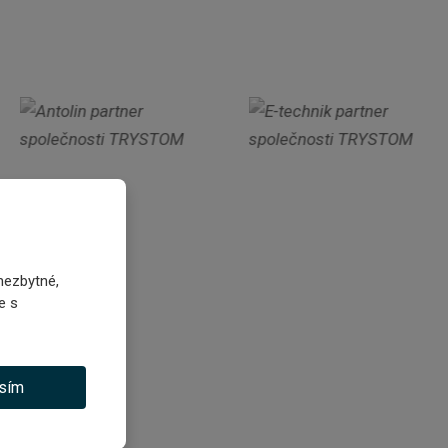
nezbytné,
e s
sím