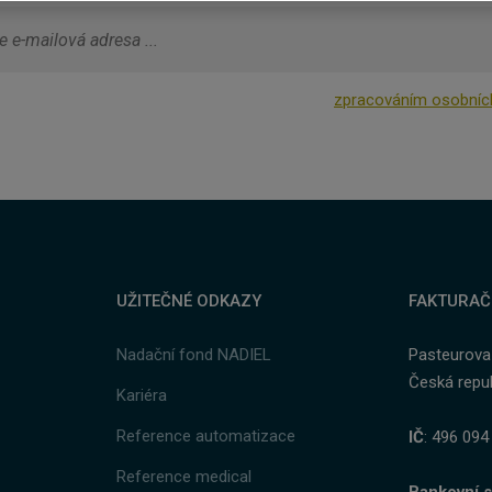
Odesláním souhlasíte se
zpracováním osobníc
ulář
ařilo
at.
UŽITEČNÉ ODKAZY
FAKTURAČ
Nadační fond NADIEL
Pasteurova
Česká repub
Kariéra
y
Reference automatizace
IČ
: 496 094
Reference medical