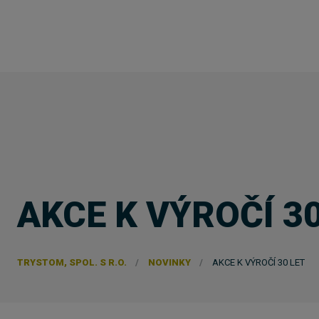
AKCE K VÝROČÍ 30
TRYSTOM, SPOL. S R.O.
NOVINKY
AKCE K VÝROČÍ 30 LET