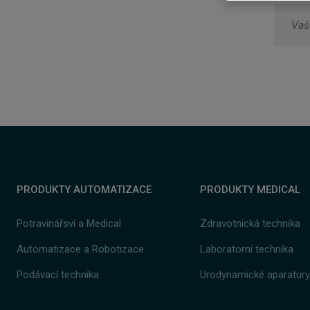
Form
se
nepod
odesl
PRODUKTY AUTOMATIZACE
PRODUKTY MEDICAL
Potravinářsví a Medical
Zdravotnická technika
Automatizace a
Robotizace
Laboratorní technika
Podávací technika
Urodynamické aparatur