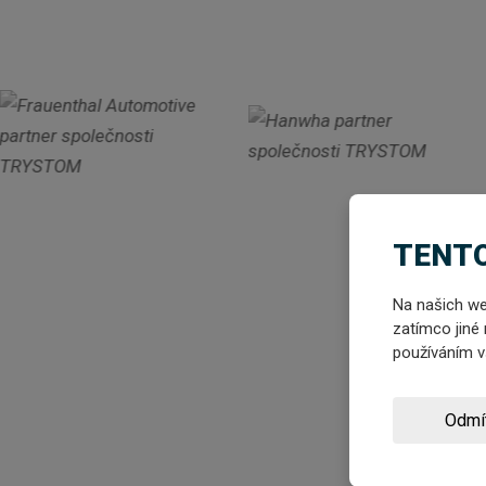
TENTO
Na našich we
zatímco jiné 
používáním 
Odmí
ODBĚ