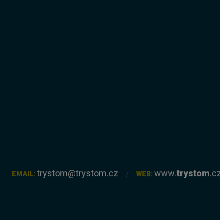
trystom@trystom.cz
www.
trystom
.c
EMAIL:
WEB: