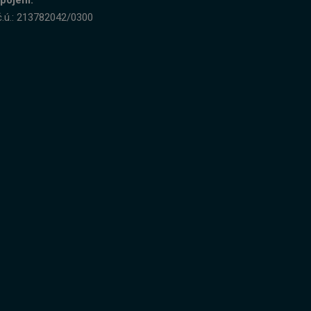
pojení:
č.ú.: 213782042/0300