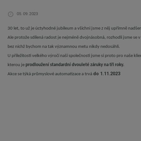
05. 09. 2023
30 let, to už je úctyhodné jubileum a všichni jsme z něj upřímně nadšen
Ale protože sdílená radost je nejméně dvojnásobná, rozhodli jsme se v 
bez nichž bychom na tak významnou metu nikdy nedosáhli.
U příležitosti velkého výročí naší společnosti jsme si proto pro naše klie
kterou je
prodloužení standardní dvouleté záruky na tři roky
.
do 1.11.2023
Akce se týká průmyslové automatizace a trvá