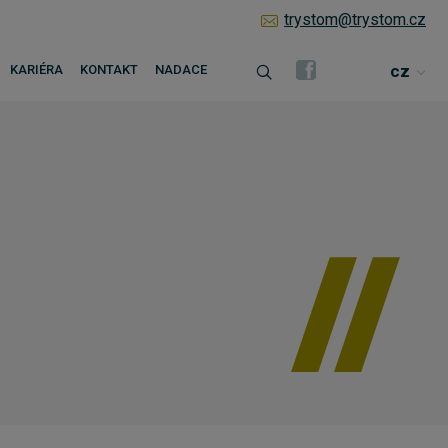
trystom@trystom.cz
cz
KARIÉRA
KONTAKT
NADACE