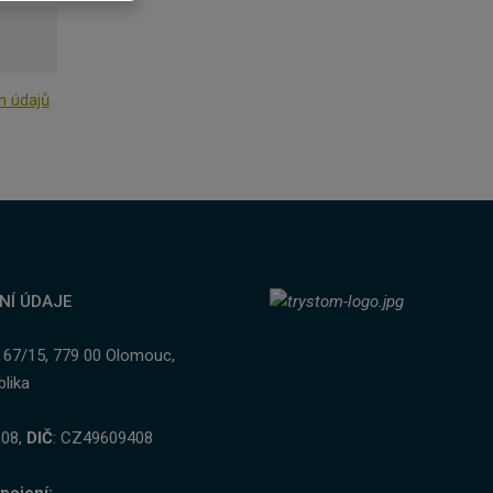
h údajů
.
NÍ ÚDAJE
 67/15, 779 00 Olomouc,
lika
 08,
DIČ
: CZ49609408