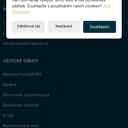
zážitek. Souhlasíte s používáním všech cookies?
Více
PRODUKTY MEDICAL
informací
Zdravotnická technika
Odmítnout vše
Nastavení
Souhlasím
Laboratorní technika
Urodynamické aparatury
UŽITEČNÉ ODKAZY
Nadační fond NADIEL
Kariéra
Reference automatizace
Reference medical
O nás
Automatizace web