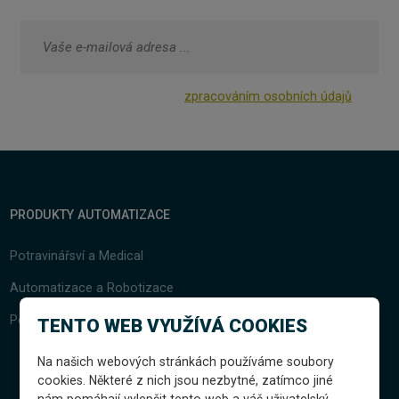
Odesláním souhlasíte se
zpracováním osobních údajů
.
Formulář
se
nepodařilo
odeslat.
PRODUKTY AUTOMATIZACE
Potravinářsví a Medical
Automatizace a
Robotizace
Podávací technika
TENTO WEB VYUŽÍVÁ COOKIES
Na našich webových stránkách používáme soubory
cookies. Některé z nich jsou nezbytné, zatímco jiné
nám pomáhají vylepšit tento web a váš uživatelský