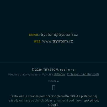
trystom@trystom.cz
EMAIL:
www.
trystom
.cz
WEB:
© 2026, TRYSTOM, spol. s r.o.
Všechna práva vyhrazena, Vytvořila
eBRÁNA
|
Prohlášení o přístupnosti
VYROBILA
Tento web je chráněn pomocí Google ReCAPTCHA a platí pro něj
zásady ochrany osobních údajů
a
smluvní podmínky
společnosti
Google.