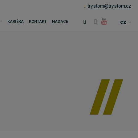
trystom@trystom.cz
cz
KARIÉRA
KONTAKT
NADACE