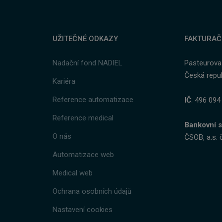
at.
UŽITEČNÉ ODKAZY
FAKTURAČ
Nadační fond NADIEL
Pasteurova
Česká repub
Kariéra
y
Reference automatizace
IČ
: 496 094
Reference medical
Bankovní s
O nás
ČSOB, a.s. 
Automatizace web
Medical web
Ochrana osobních údajů
Nastavení cookies