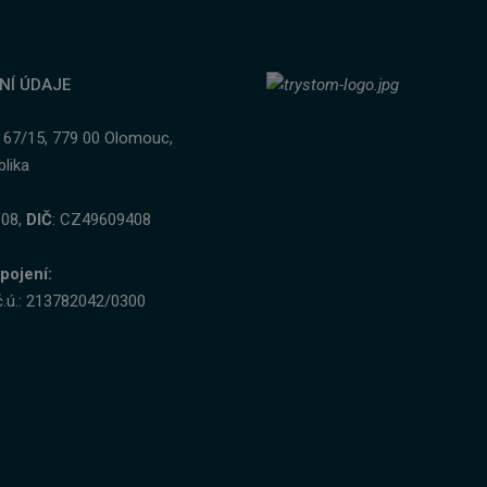
NÍ ÚDAJE
 67/15, 779 00 Olomouc,
lika
 08,
DIČ
: CZ49609408
pojení:
č.ú.: 213782042/0300