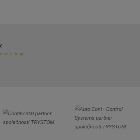
á.
bních údajů
.