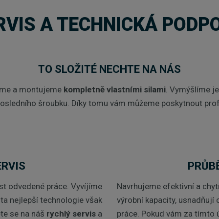
RVIS A TECHNICKÁ PODP
TO SLOŽITÉ NECHTE NA NÁS
víme a montujeme
kompletně vlastními silami
. Vymýšlíme je
osledního šroubku. Díky tomu vám můžeme poskytnout profe
ERVIS
PRŮB
st odvedené práce. Vyvíjíme
Navrhujeme efektivní a chytr
 ta nejlepší technologie však
výrobní kapacity, usnadňují 
ěte se na náš
rychlý servis
a
práce. Pokud vám za tímto