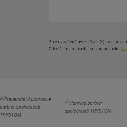
Pole označená hvězdičkou (*) jsou povinn
Odesláním souhlasíte se zpracováním
oso
Formulář
se
nepodařilo
odeslat.