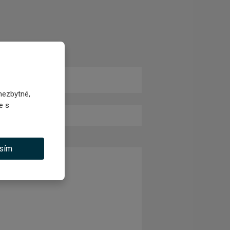
e-mail ...
*
nezbytné,
e s
sím