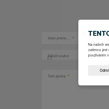
TENTO
Vaše jméno ...
*
Na našich we
zatímco jiné 
používáním 
Přiložit soubor
Odmí
Text zprávy
*