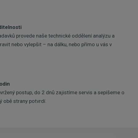
itelnosti
adavků provede naše technické oddělení analýzu a
pravit nebo vylepšit – na dálku, nebo přímo u vás v
hodin
vržený postup, do 2 dnů zajistíme servis a sepíšeme o
 obě strany potvrdí.