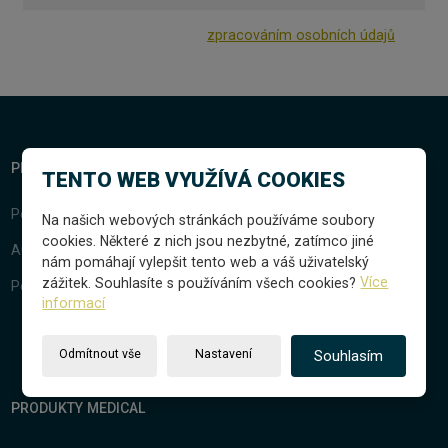
Odesláním souhlasíte se
zpracováním osobních údajů
.
Formulář
se
nepodařilo
odeslat.
PRODUKTY AUTOMATIZACE
TENTO WEB VYUŽÍVÁ COOKIES
Potravinářsví a Medical
Na našich webových stránkách používáme soubory
cookies. Některé z nich jsou nezbytné, zatímco jiné
Automatizace a
Robotizace
nám pomáhají vylepšit tento web a váš uživatelský
zážitek. Souhlasíte s používáním všech cookies?
Více
Podávací technika
informací
Odmítnout vše
Nastavení
Souhlasím
PRODUKTY MEDICAL